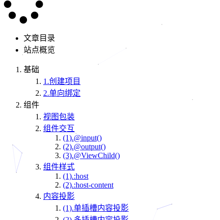
文章目录
站点概览
基础
1.创建项目
2.单向绑定
组件
视图包装
组件交互
(1).@input()
(2).@output()
(3).@ViewChild()
组件样式
(1).:host
(2).:host-content
内容投影
(1).单插槽内容投影
(2).多插槽内容投影