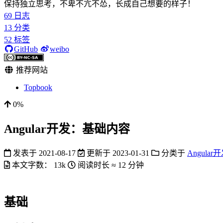
保持独立思考，不卑不亢不怂，长成自己想要的样子！
69
日志
13
分类
52
标签
GitHub
weibo
推荐网站
Topbook
0%
Angular开发：基础内容
发表于
2021-08-17
更新于
2023-01-31
分类于
Angular
本文字数：
13k
阅读时长 ≈
12 分钟
基础