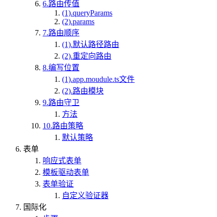
6.路由传值
(1).queryParams
(2).params
7.路由顺序
(1).默认路径路由
(2).重定向路由
8.编写位置
(1).app.moudule.ts文件
(2).路由模块
9.路由守卫
方法
10.路由策略
默认策略
表单
响应式表单
模板驱动表单
表单验证
自定义验证器
国际化