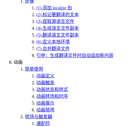
步骤
(1).添加 localize 包
(2).标记要翻译的文本
(3).提取源语言文件
(4).生成语言文件副本
(5).翻译语言文件副本
(6).定义本地环境
(7).合并翻译文件
引申：生成翻译文件时自动追加新内容
动画
简单使用
动画定义
动画触发
动画状态和样式
动画转场和时序
动画展示
动画禁用
转场与触发器
通配符