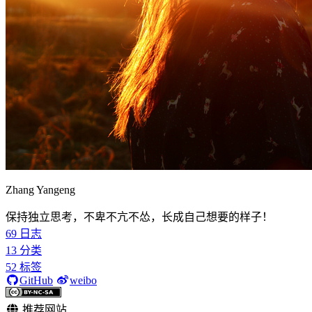
Zhang Yangeng
保持独立思考，不卑不亢不怂，长成自己想要的样子！
69
日志
13
分类
52
标签
GitHub
weibo
推荐网站